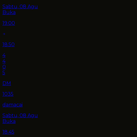
Sabtu, 08 Agu
Buka
19.00
18.50
4
4
0
5
DM
1035
damacai
Sabtu, 08 Agu
Buka
18.45