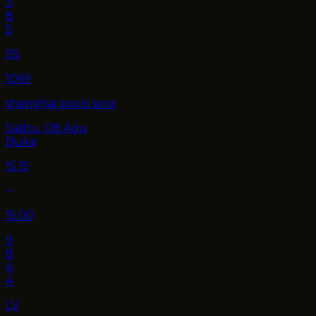
3
8
5
SS
1069
shanghai pools sore
Sabtu, 08 Agu
Buka
15.15
15.00
9
8
4
4
LV