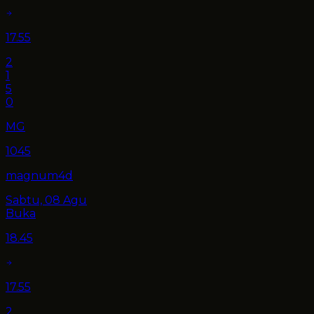
17.55
2
1
5
0
MG
1045
magnum4d
Sabtu, 08 Agu
Buka
18.45
17.55
2