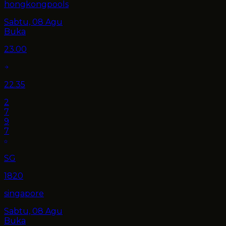
hongkongpools
Sabtu, 08 Agu
Buka
23.00
22.35
2
7
9
7
SG
1820
singapore
Sabtu, 08 Agu
Buka