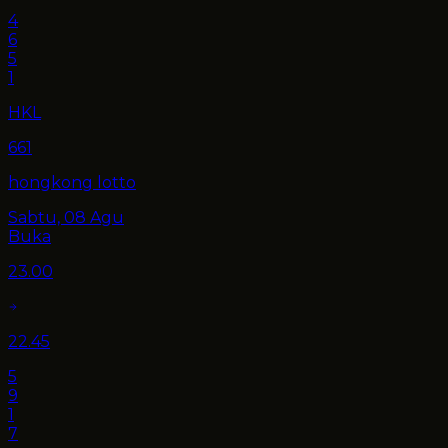
4
6
5
1
HKL
661
hongkong lotto
Sabtu, 08 Agu
Buka
23.00
22.45
5
9
1
7