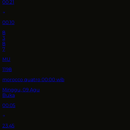
00.21
00.10
8
3
8
7
MU
1198
morocco quatro 00:00 wib
Minggu, 09 Agu
Buka
00.05
23.45