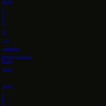
08.50
5
6
2
7
CF
1231
california
Minggu, 09 Agu
Buka
08.30
08.20
6
8
6