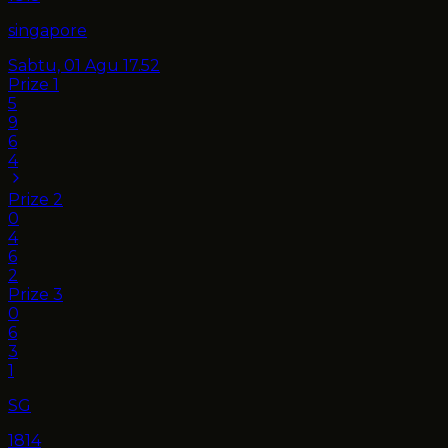
singapore
Sabtu, 01 Agu
17.52
Prize
1
5
9
6
4
Prize
2
0
4
6
2
Prize
3
0
6
3
1
SG
1814