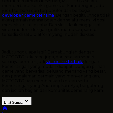
Untuk menambah keseruan, MCDTOTO selalu
memperbarui koleksi game slot kami dengan judul-
judul terbaru dan terpopuler dari berbagai
developer game ternama
. Dengan begitu, Anda tidak
akan pernah merasa bosan dan selalu memiliki opsi
menarik untuk dicoba. Dari slot klasik hingga slot
video modern dengan grafik memukau, semua
tersedia di satu platform yang mudah diakses.
Jadi, tunggu apa lagi? Bergabunglah dengan
MCDTOTO sekarang juga, dan rasakan sendiri
serunya bermain judi
slot online terbaik
dengan
kemenangan yang mudah didapat. Dengan pilihan
game yang bervariasi, peluang menang yang besar,
dan pengalaman bermain yang menyenangkan,
MCDTOTO siap memberikan hiburan serta
kemenangan yang Anda impikan. Ayo, bergabung
dan jadilah bagian dari komunitas pemenang kami!
Lihat Semua