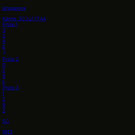
singapore
Kamis, 30 Jul
17.44
Prize
1
3
3
9
6
Prize
2
0
5
9
5
Prize
3
1
2
9
3
SG
1813