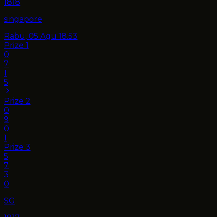
1818
singapore
Rabu, 05 Agu
18.53
Prize
1
0
7
1
5
Prize
2
0
9
0
1
Prize
3
5
7
3
0
SG