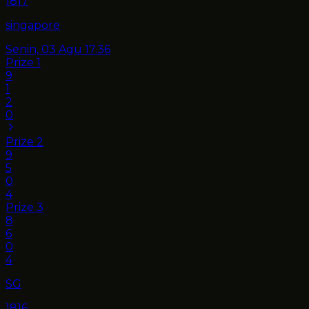
1817
singapore
Senin, 03 Agu
17.36
Prize
1
9
1
2
0
Prize
2
9
5
0
4
Prize
3
8
6
0
4
SG
1816