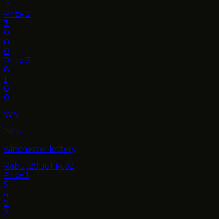
Prize
2
3
0
0
0
Prize
3
8
1
0
0
WN
2616
winchester lottery
Rabu, 29 Jul
14.02
Prize
1
5
4
2
2