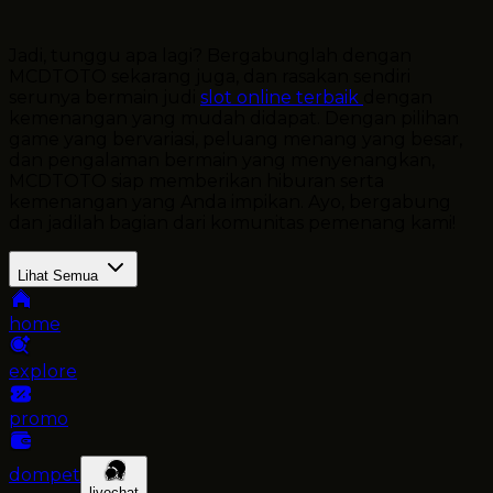
Jadi, tunggu apa lagi? Bergabunglah dengan
MCDTOTO sekarang juga, dan rasakan sendiri
serunya bermain judi
slot online terbaik
dengan
kemenangan yang mudah didapat. Dengan pilihan
game yang bervariasi, peluang menang yang besar,
dan pengalaman bermain yang menyenangkan,
MCDTOTO siap memberikan hiburan serta
kemenangan yang Anda impikan. Ayo, bergabung
dan jadilah bagian dari komunitas pemenang kami!
Lihat Semua
home
explore
promo
dompet
livechat