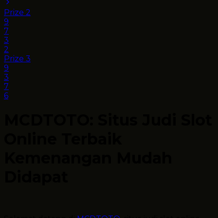
Prize
2
9
7
3
2
Prize
3
9
3
7
6
MCDTOTO: Situs Judi Slot
Online Terbaik
Kemenangan Mudah
Didapat