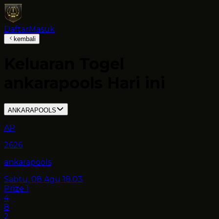
Daftar
Masuk
kembali
Keluaran Togel
ankarapools
Hari ini
ANKARAPOOLS
AP
2626
ankarapools
Sabtu, 08 Agu
18.03
Prize
1
4
8
2