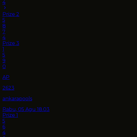
4
Prize
2
5
8
7
4
Prize
3
1
5
9
0
AP
2623
ankarapools
Rabu, 05 Agu
18.03
Prize
1
5
6
4