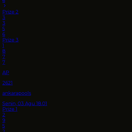
6
Prize
2
3
3
5
6
Prize
3
1
8
7
7
AP
2621
ankarapools
Senin, 03 Agu
18.01
Prize
1
2
9
5
2