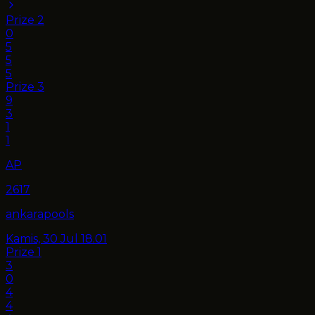
Prize
2
0
5
5
5
Prize
3
9
3
1
1
AP
2617
ankarapools
Kamis, 30 Jul
18.01
Prize
1
3
0
4
4