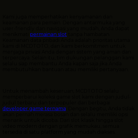
Kami juga memperhatikan kenyamanan dan
keamanan para pemain. Dengan antarmuka yang
user-friendly dan navigasi yang mudah, Anda dapat
menikmati
permainan slot
tanpa hambatan.
Keamanan data pribadi Anda adalah prioritas utama
kami di MCDTOTO, dan kami berkomitmen untuk
menjaga privasi Anda dengan sistem yang aman dan
terpercaya. Selain itu, tim dukungan pelanggan kami
selalu siap membantu Anda kapan saja jika Anda
membutuhkan bantuan atau memiliki pertanyaan.
Untuk menambah keseruan, MCDTOTO selalu
memperbarui koleksi game slot kami dengan judul-
judul terbaru dan terpopuler dari berbagai
developer game ternama
. Dengan begitu, Anda tidak
akan pernah merasa bosan dan selalu memiliki opsi
menarik untuk dicoba. Dari slot klasik hingga slot
video modern dengan grafik memukau, semua
tersedia di satu platform yang mudah diakses.