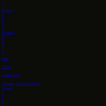
7
Prize
2
5
2
5
2
Prize
3
3
0
2
2
MD
2622
malibu4d
Selasa, 04 Agu
16.00
Prize
1
7
1
2