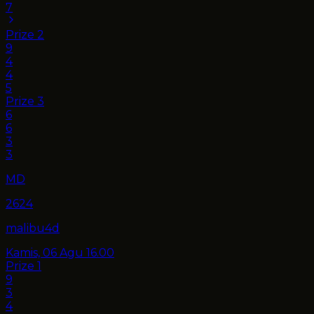
7
Prize
2
9
4
4
5
Prize
3
6
6
3
3
MD
2624
malibu4d
Kamis, 06 Agu
16.00
Prize
1
9
3
4