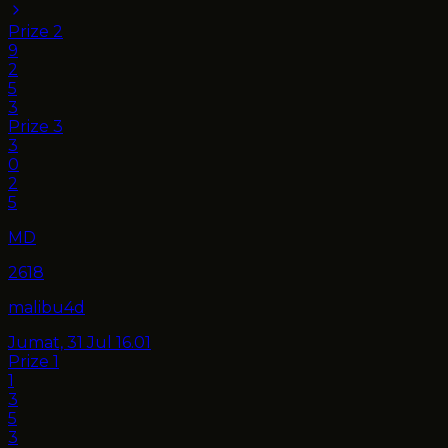
Prize
2
9
2
5
3
Prize
3
3
0
2
5
MD
2618
malibu4d
Jumat, 31 Jul
16.01
Prize
1
1
3
5
3