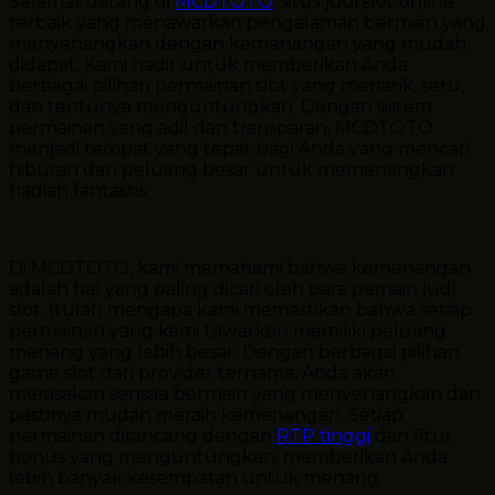
Selamat datang di
MCDTOTO
, situs judi slot online
terbaik yang menawarkan pengalaman bermain yang
menyenangkan dengan kemenangan yang mudah
didapat. Kami hadir untuk memberikan Anda
berbagai pilihan permainan slot yang menarik, seru,
dan tentunya menguntungkan. Dengan sistem
permainan yang adil dan transparan, MCDTOTO
menjadi tempat yang tepat bagi Anda yang mencari
hiburan dan peluang besar untuk memenangkan
hadiah fantastis.
Di MCDTOTO, kami memahami bahwa kemenangan
adalah hal yang paling dicari oleh para pemain judi
slot. Itulah mengapa kami memastikan bahwa setiap
permainan yang kami tawarkan memiliki peluang
menang yang lebih besar. Dengan berbagai pilihan
game slot dari provider ternama, Anda akan
merasakan sensasi bermain yang menyenangkan dan
pastinya mudah meraih kemenangan. Setiap
permainan dirancang dengan
RTP tinggi
dan fitur
bonus yang menguntungkan, memberikan Anda
lebih banyak kesempatan untuk menang.