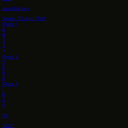
paris lottery
Senin, 03 Agu
17.01
Prize
1
6
8
2
3
Prize
2
2
6
9
6
Prize
3
1
8
0
7
PS
2620