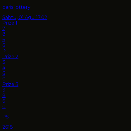
paris lottery
Sabtu, 01 Agu
17.02
Prize
1
7
8
6
6
Prize
2
3
4
6
0
Prize
3
3
8
6
0
PS
2618