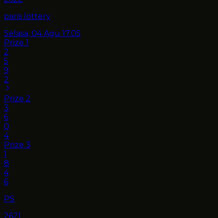
paris lottery
Selasa, 04 Agu
17.05
Prize
1
2
5
9
2
Prize
2
3
6
0
4
Prize
3
1
8
4
6
PS
2621