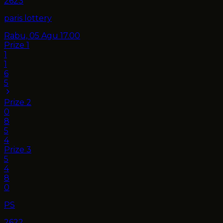
2623
paris lottery
Rabu, 05 Agu
17.00
Prize
1
1
1
6
5
Prize
2
0
8
5
4
Prize
3
5
4
8
0
PS
2622