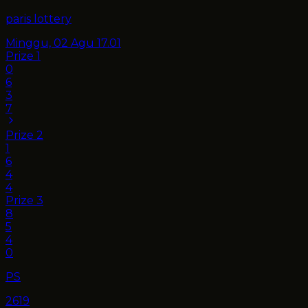
paris lottery
Minggu, 02 Agu
17.01
Prize
1
0
6
3
7
Prize
2
1
6
4
4
Prize
3
8
5
4
0
PS
2619