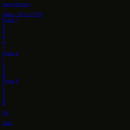
paris lottery
Rabu, 29 Jul
17.01
Prize
1
2
6
6
4
Prize
2
1
2
3
8
Prize
3
7
2
3
8
PS
2615