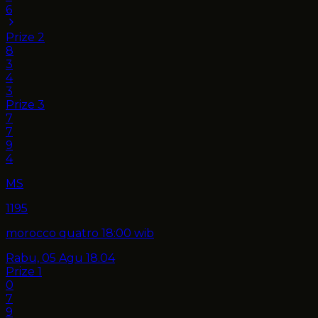
6
Prize
2
8
3
4
3
Prize
3
7
7
9
4
MS
1195
morocco quatro 18:00 wib
Rabu, 05 Agu
18.04
Prize
1
0
7
9