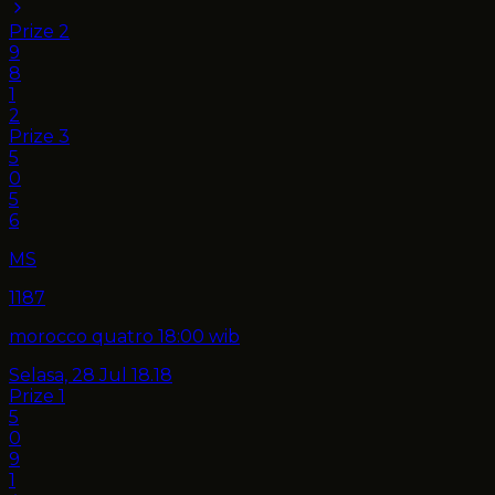
Prize
2
9
8
1
2
Prize
3
5
0
5
6
MS
1187
morocco quatro 18:00 wib
Selasa, 28 Jul
18.18
Prize
1
5
0
9
1