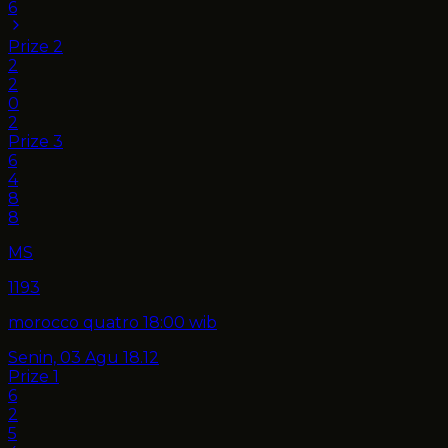
6
Prize
2
2
2
0
2
Prize
3
6
4
8
8
MS
1193
morocco quatro 18:00 wib
Senin, 03 Agu
18.12
Prize
1
6
2
5