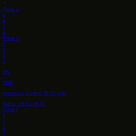
Prize
2
6
8
7
8
Prize
3
0
7
6
4
MS
1188
morocco quatro 18:00 wib
Rabu, 29 Jul
18.13
Prize
1
6
3
2
7