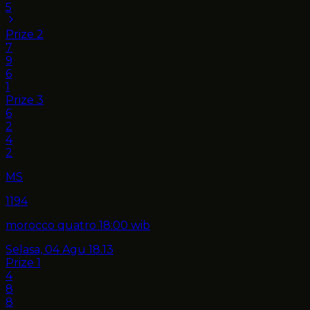
5
Prize
2
7
9
6
1
Prize
3
6
2
4
2
MS
1194
morocco quatro 18:00 wib
Selasa, 04 Agu
18.13
Prize
1
4
8
8