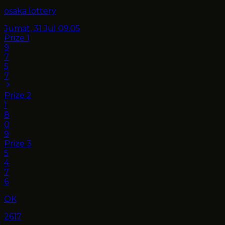
osaka lottery
Jumat, 31 Jul
09.05
Prize
1
9
7
5
7
Prize
2
1
8
0
9
Prize
3
5
4
7
6
OK
2617