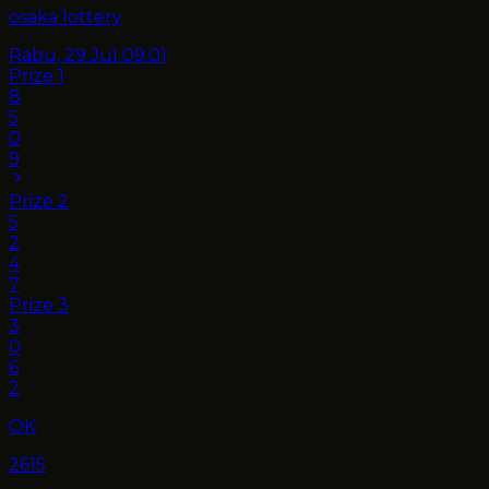
osaka lottery
Rabu, 29 Jul
09.01
Prize
1
8
5
0
9
Prize
2
5
2
4
7
Prize
3
3
0
6
2
OK
2615