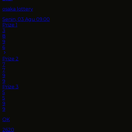
osaka lottery
Senin, 03 Agu
09.00
Prize
1
3
8
9
6
Prize
2
7
7
9
9
Prize
3
5
5
9
9
OK
2620