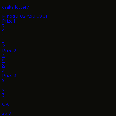
osaka lottery
Minggu, 02 Agu
09.01
Prize
1
7
9
1
1
Prize
2
4
9
8
3
Prize
3
9
1
7
3
OK
2619