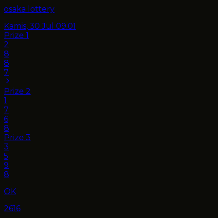
osaka lottery
Kamis, 30 Jul
09.01
Prize
1
2
8
8
7
Prize
2
1
7
6
8
Prize
3
3
5
9
8
OK
2616