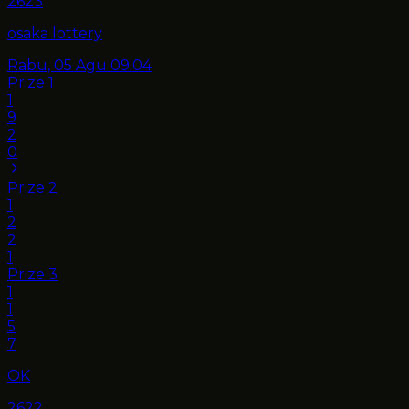
2623
osaka lottery
Rabu, 05 Agu
09.04
Prize
1
1
9
2
0
Prize
2
1
2
2
1
Prize
3
1
1
5
7
OK
2622