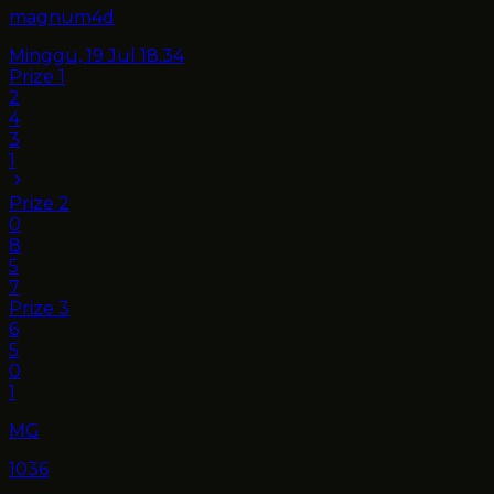
magnum4d
Minggu, 19 Jul
18.34
Prize
1
2
4
3
1
Prize
2
0
8
5
7
Prize
3
6
5
0
1
MG
1036