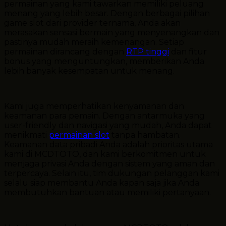
permainan yang kami tawarkan memiliki peluang
menang yang lebih besar. Dengan berbagai pilihan
game slot dari provider ternama, Anda akan
merasakan sensasi bermain yang menyenangkan dan
pastinya mudah meraih kemenangan. Setiap
permainan dirancang dengan
RTP tinggi
dan fitur
bonus yang menguntungkan, memberikan Anda
lebih banyak kesempatan untuk menang.
Kami juga memperhatikan kenyamanan dan
keamanan para pemain. Dengan antarmuka yang
user-friendly dan navigasi yang mudah, Anda dapat
menikmati
permainan slot
tanpa hambatan.
Keamanan data pribadi Anda adalah prioritas utama
kami di MCDTOTO, dan kami berkomitmen untuk
menjaga privasi Anda dengan sistem yang aman dan
terpercaya. Selain itu, tim dukungan pelanggan kami
selalu siap membantu Anda kapan saja jika Anda
membutuhkan bantuan atau memiliki pertanyaan.