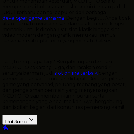
Untuk menambah keseruan, MCDTOTO selalu
memperbarui koleksi game slot kami dengan judul-
judul terbaru dan terpopuler dari berbagai
developer game ternama
. Dengan begitu, Anda tidak
akan pernah merasa bosan dan selalu memiliki opsi
menarik untuk dicoba. Dari slot klasik hingga slot
video modern dengan grafik memukau, semua
tersedia di satu platform yang mudah diakses.
Jadi, tunggu apa lagi? Bergabunglah dengan
MCDTOTO sekarang juga, dan rasakan sendiri
serunya bermain judi
slot online terbaik
dengan
kemenangan yang mudah didapat. Dengan pilihan
game yang bervariasi, peluang menang yang besar,
dan pengalaman bermain yang menyenangkan,
MCDTOTO siap memberikan hiburan serta
kemenangan yang Anda impikan. Ayo, bergabung
dan jadilah bagian dari komunitas pemenang kami!
Lihat Semua