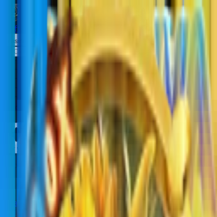
Daftar
Masuk
casino
Cari Permainan
mines+
plinko+
lightning roulette
lightning baccarat
duck hunters
crash game
for you
slot
live casino
4
arcade
fishing
2603
635
104
21
Provider :
Victory Ark Gaming
Filter :
TERKENAL
Dragon's Treasure 3 M
Victory Ark Gaming
Chili King
Victory Ark Gaming