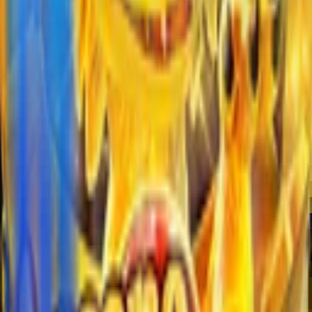
hiburan dan peluang besar untuk memenangkan
hadiah fantastis.
Di MCDTOTO, kami memahami bahwa kemenangan
adalah hal yang paling dicari oleh para pemain judi
slot. Itulah mengapa kami memastikan bahwa setiap
permainan yang kami tawarkan memiliki peluang
menang yang lebih besar. Dengan berbagai pilihan
game slot dari provider ternama, Anda akan
merasakan sensasi bermain yang menyenangkan dan
pastinya mudah meraih kemenangan. Setiap
permainan dirancang dengan
RTP tinggi
dan fitur
bonus yang menguntungkan, memberikan Anda
lebih banyak kesempatan untuk menang.
Kami juga memperhatikan kenyamanan dan
keamanan para pemain. Dengan antarmuka yang
user-friendly dan navigasi yang mudah, Anda dapat
menikmati
permainan slot
tanpa hambatan.
Keamanan data pribadi Anda adalah prioritas utama