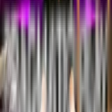
hiburan dan peluang besar untuk memenangkan
hadiah fantastis.
Di MCDTOTO, kami memahami bahwa kemenangan
adalah hal yang paling dicari oleh para pemain judi
slot. Itulah mengapa kami memastikan bahwa setiap
permainan yang kami tawarkan memiliki peluang
menang yang lebih besar. Dengan berbagai pilihan
game slot dari provider ternama, Anda akan
merasakan sensasi bermain yang menyenangkan dan
pastinya mudah meraih kemenangan. Setiap
permainan dirancang dengan
RTP tinggi
dan fitur
bonus yang menguntungkan, memberikan Anda
lebih banyak kesempatan untuk menang.
Kami juga memperhatikan kenyamanan dan
keamanan para pemain. Dengan antarmuka yang
user-friendly dan navigasi yang mudah, Anda dapat
menikmati
permainan slot
tanpa hambatan.
Keamanan data pribadi Anda adalah prioritas utama