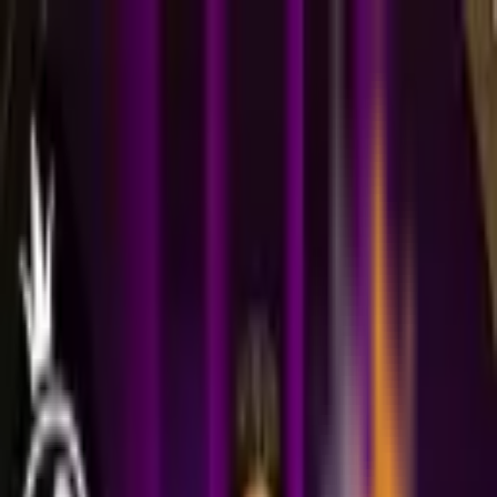
Daftar
Masuk
casino
Cari Permainan
crazy time
tombstone rip
clash of clans super scatter super rich
super sic bo
lightning roulette
crash game
for you
slot
live casino
4
arcade
fishing
2603
635
104
21
Provider :
All
Filter :
TERKENAL
Clash of Clans Crash Mania SUPER RICH
SUPER RICH
Mega Wheel
Pragmatic Play