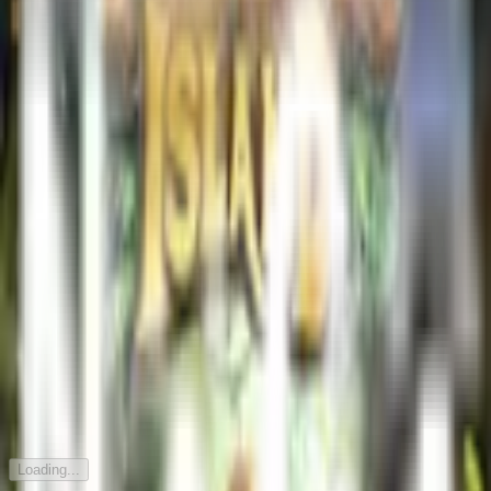
Dragon Wonder
Naga
Gates Of Kunlun
Naga
Gladiators
Naga
Gold Seekers
Naga
Kawaii Neko
Naga
Las Vegas Party
Naga
Longevity Dragon
Naga
Mahjong Fortune
Naga
Mochi Mochi
Naga
Pawsome Xmas
Naga
Queen Of Aztec
Naga
Rave On
Naga
Run Pug Run
Naga
Sakura Neko
Naga
SanGuo - The Brotherhood
Naga
Sexy Christmas Sirens
Naga
Stallion Princess
Naga
Steampunk Reloaded
Naga
Mayan Gold Hunt
Naga
Surf Monkey
Naga
Pumpkin Night
Naga
Forbidden Island
Naga
Loading...