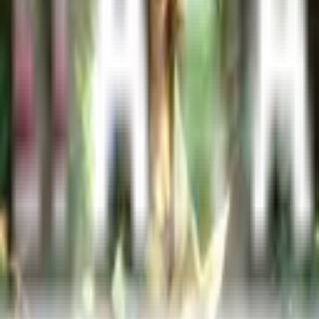
hiburan dan peluang besar untuk memenangkan
hadiah fantastis.
Di MCDTOTO, kami memahami bahwa kemenangan
adalah hal yang paling dicari oleh para pemain judi
slot. Itulah mengapa kami memastikan bahwa setiap
permainan yang kami tawarkan memiliki peluang
menang yang lebih besar. Dengan berbagai pilihan
game slot dari provider ternama, Anda akan
merasakan sensasi bermain yang menyenangkan dan
pastinya mudah meraih kemenangan. Setiap
permainan dirancang dengan
RTP tinggi
dan fitur
bonus yang menguntungkan, memberikan Anda
lebih banyak kesempatan untuk menang.
Kami juga memperhatikan kenyamanan dan
keamanan para pemain. Dengan antarmuka yang
user-friendly dan navigasi yang mudah, Anda dapat
menikmati
permainan slot
tanpa hambatan.
Keamanan data pribadi Anda adalah prioritas utama