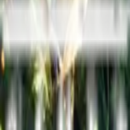
kami di MCDTOTO, dan kami berkomitmen untuk
menjaga privasi Anda dengan sistem yang aman dan
terpercaya. Selain itu, tim dukungan pelanggan kami
selalu siap membantu Anda kapan saja jika Anda
membutuhkan bantuan atau memiliki pertanyaan.
Untuk menambah keseruan, MCDTOTO selalu
memperbarui koleksi game slot kami dengan judul-
judul terbaru dan terpopuler dari berbagai
developer game ternama
. Dengan begitu, Anda tidak
akan pernah merasa bosan dan selalu memiliki opsi
menarik untuk dicoba. Dari slot klasik hingga slot
video modern dengan grafik memukau, semua
tersedia di satu platform yang mudah diakses.
Jadi, tunggu apa lagi? Bergabunglah dengan
MCDTOTO sekarang juga, dan rasakan sendiri
serunya bermain judi
slot online terbaik
dengan
kemenangan yang mudah didapat. Dengan pilihan
game yang bervariasi, peluang menang yang besar,