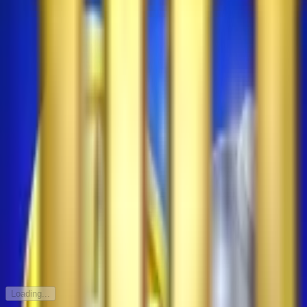
Number King
Jili
Joumey West M
Jili
Poker King
Jili
Big Small
Jili
iRich Bingo
Jili
Dragon & Tiger
Jili
Fortune Bingo
Jili
Bingo Carnaval
Jili
Calaca Bingo
Jili
Lucky Bingo
Jili
Super Bingo
Jili
Baccarat
Jili
West Hunter Bingo
Jili
Jackpot Bingo
Jili
Bingo Adventure
Jili
Go Goal Bingo
Jili
Win Drop
Jili
Golden Land
Jili
Color Game
Jili
Pappu
Jili
Go Rush
Jili
Mines
Jili
Loading...