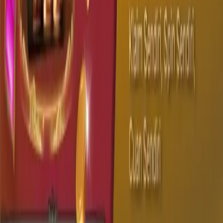
MCDTOTO: Situs Judi Slot
Online Terbaik
Kemenangan Mudah
Didapat
Selamat datang di
MCDTOTO
, situs judi slot online
terbaik yang menawarkan pengalaman bermain yang
menyenangkan dengan kemenangan yang mudah
didapat. Kami hadir untuk memberikan Anda
berbagai pilihan permainan slot yang menarik, seru,
dan tentunya menguntungkan. Dengan sistem
permainan yang adil dan transparan, MCDTOTO
menjadi tempat yang tepat bagi Anda yang mencari
hiburan dan peluang besar untuk memenangkan
hadiah fantastis.