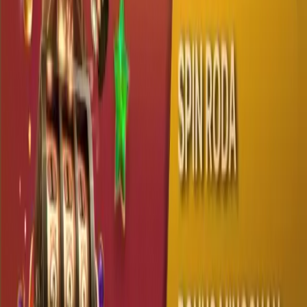
• Jackpot Rp 10,000,000
🟢 Syarat Dapat Kode SPIN:
✅ Melakukan Deposit minimal dengan total
200,000 dalam kurun waktu 1 Minggu
✅ Minimal deposit dilakukan di 2 hari berbeda
✅ Aktif bermain di game apa pun
✅ Klaim kode ke WA Admin setiap hari Senin
📲 FORMAT KLAIM:
CLAIM RODA BONUS – [ID USER] – [Tanggal
Deposit]
🔁 Contoh: CLAIM RODA BONUS – LXTOTO88 – 2,
4, 6 Juni