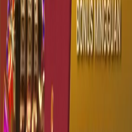
📦 Kode Spin akan dikirim & kamu bisa langsung
putar roda berhadiah!
⚠️ 1 ID = 1 klaim per minggu
⛔ Tidak klaim selama 1x24 jam = hangus
🎯 Hadiah langsung masuk setelah Claim
Luckyspin, Untuk Free Spin Hanya berlaku Sampai
1x24 jam
🎯 Lucky Spin :
https://luckyspinlxgroup.net/
💬 Buruan klaim tiap Senin & SPIN biar saldo kamu
makin gacor!
Cuma di LXGROUP – Webnya Member Happy!