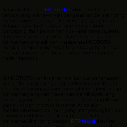
Selamat datang di
MCDTOTO
, situs judi slot online
terbaik yang menawarkan pengalaman bermain yang
menyenangkan dengan kemenangan yang mudah
didapat. Kami hadir untuk memberikan Anda
berbagai pilihan permainan slot yang menarik, seru,
dan tentunya menguntungkan. Dengan sistem
permainan yang adil dan transparan, MCDTOTO
menjadi tempat yang tepat bagi Anda yang mencari
hiburan dan peluang besar untuk memenangkan
hadiah fantastis.
Di MCDTOTO, kami memahami bahwa kemenangan
adalah hal yang paling dicari oleh para pemain judi
slot. Itulah mengapa kami memastikan bahwa setiap
permainan yang kami tawarkan memiliki peluang
menang yang lebih besar. Dengan berbagai pilihan
game slot dari provider ternama, Anda akan
merasakan sensasi bermain yang menyenangkan dan
pastinya mudah meraih kemenangan. Setiap
permainan dirancang dengan
RTP tinggi
dan fitur
bonus yang menguntungkan, memberikan Anda