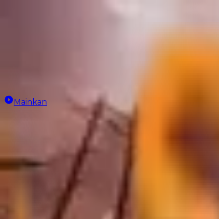
Daftar
Masuk
cockfight
Cari Permainan
Provider :
Sv388 Cock
Mainkan Sabung Ayam Online
Mainkan
MCDTOTO: Situs Judi Slo
Selamat datang di
MCDTOTO
, situs judi slot onli
Kami hadir untuk memberikan Anda berbagai pilihan 
transparan, MCDTOTO menjadi tempat yang tepat bagi