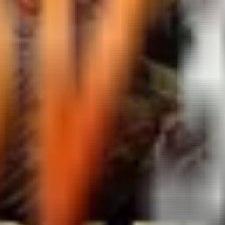
hal yang paling dicari oleh para pemain judi slot. I
 yang lebih besar. Dengan berbagai pilihan game slot
aih kemenangan. Setiap permainan dirancang dengan
enang.
ara pemain. Dengan antarmuka yang user-friendly da
i Anda adalah prioritas utama kami di MCDTOTO, dan 
kungan pelanggan kami selalu siap membantu Anda kapa
ui koleksi game slot kami dengan judul-judul terbar
a bosan dan selalu memiliki opsi menarik untuk dicoba.
g mudah diakses.
sekarang juga, dan rasakan sendiri serunya bermain j
si, peluang menang yang besar, dan pengalaman berm
rgabung dan jadilah bagian dari komunitas pemenang 