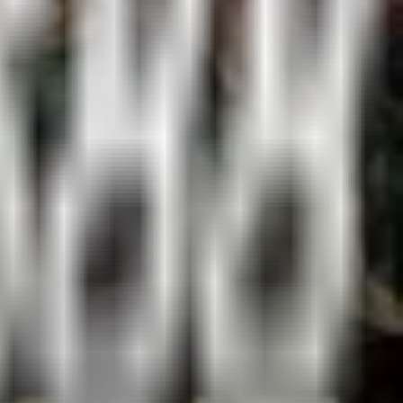
tulah mengapa kami memastikan bahwa setiap
 dari provider ternama, Anda akan merasakan sensasi
RTP tinggi
dan fitur bonus yang menguntungkan,
n navigasi yang mudah, Anda dapat menikmati
kami berkomitmen untuk menjaga privasi Anda dengan
n saja jika Anda membutuhkan bantuan atau memiliki
u dan terpopuler dari berbagai
developer game
 Dari slot klasik hingga slot video modern dengan
udi
slot online terbaik
dengan kemenangan yang
ain yang menyenangkan, MCDTOTO siap memberikan
kami!