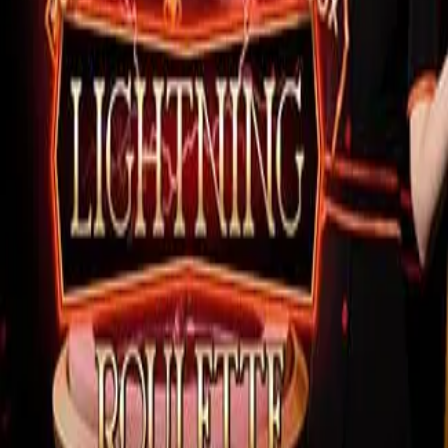
keamanan para pemain. Dengan antarmuka yang
user-friendly dan navigasi yang mudah, Anda dapat
menikmati
permainan slot
tanpa hambatan.
Keamanan data pribadi Anda adalah prioritas utama
kami di MCDTOTO, dan kami berkomitmen untuk
menjaga privasi Anda dengan sistem yang aman dan
terpercaya. Selain itu, tim dukungan pelanggan kami
selalu siap membantu Anda kapan saja jika Anda
membutuhkan bantuan atau memiliki pertanyaan.
Untuk menambah keseruan, MCDTOTO selalu
memperbarui koleksi game slot kami dengan judul-
judul terbaru dan terpopuler dari berbagai
developer game ternama
. Dengan begitu, Anda tidak
akan pernah merasa bosan dan selalu memiliki opsi
menarik untuk dicoba. Dari slot klasik hingga slot
video modern dengan grafik memukau, semua
tersedia di satu platform yang mudah diakses.
Jadi, tunggu apa lagi? Bergabunglah dengan