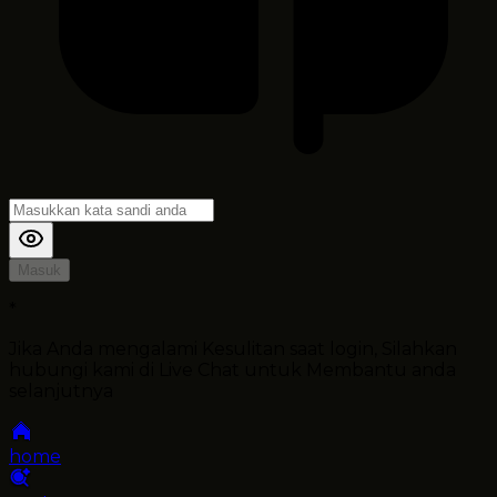
Masuk
*
Jika Anda mengalami Kesulitan saat login, Silahkan
hubungi kami di Live Chat untuk Membantu anda
selanjutnya
home