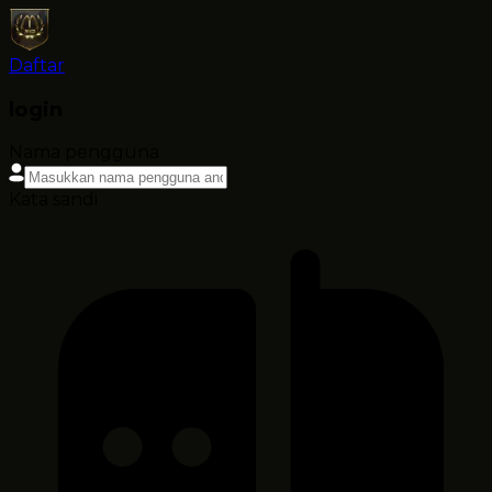
Daftar
login
Nama pengguna
Kata sandi