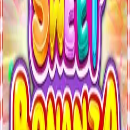
keamanan para pemain. Dengan antarmuka yang
user-friendly dan navigasi yang mudah, Anda dapat
menikmati
permainan slot
tanpa hambatan.
Keamanan data pribadi Anda adalah prioritas utama
kami di MCDTOTO, dan kami berkomitmen untuk
menjaga privasi Anda dengan sistem yang aman dan
terpercaya. Selain itu, tim dukungan pelanggan kami
selalu siap membantu Anda kapan saja jika Anda
membutuhkan bantuan atau memiliki pertanyaan.
Untuk menambah keseruan, MCDTOTO selalu
memperbarui koleksi game slot kami dengan judul-
judul terbaru dan terpopuler dari berbagai
developer game ternama
. Dengan begitu, Anda tidak
akan pernah merasa bosan dan selalu memiliki opsi
menarik untuk dicoba. Dari slot klasik hingga slot
video modern dengan grafik memukau, semua
tersedia di satu platform yang mudah diakses.
Jadi, tunggu apa lagi? Bergabunglah dengan