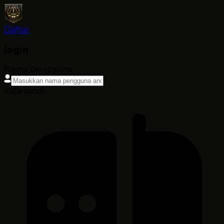
Daftar
login
Nama pengguna
Kata sandi