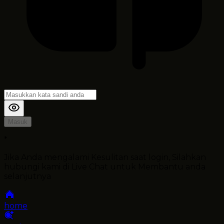
Masuk
*
Jika Anda mengalami Kesulitan saat login, Silahkan
hubungi kami di Live Chat untuk Membantu anda
selanjutnya
home