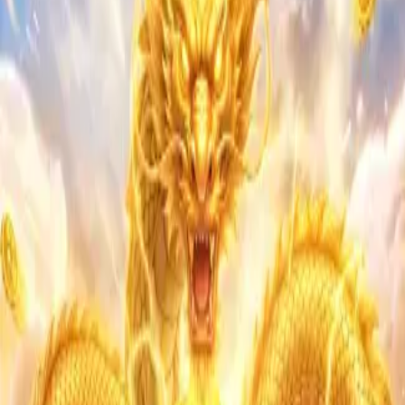
berbagai pilihan permainan slot yang menarik, seru,
dan tentunya menguntungkan. Dengan sistem
permainan yang adil dan transparan, MCDTOTO
menjadi tempat yang tepat bagi Anda yang mencari
hiburan dan peluang besar untuk memenangkan
hadiah fantastis.
Di MCDTOTO, kami memahami bahwa kemenangan
adalah hal yang paling dicari oleh para pemain judi
slot. Itulah mengapa kami memastikan bahwa setiap
permainan yang kami tawarkan memiliki peluang
menang yang lebih besar. Dengan berbagai pilihan
game slot dari provider ternama, Anda akan
merasakan sensasi bermain yang menyenangkan dan
pastinya mudah meraih kemenangan. Setiap
permainan dirancang dengan
RTP tinggi
dan fitur
bonus yang menguntungkan, memberikan Anda
lebih banyak kesempatan untuk menang.
Kami juga memperhatikan kenyamanan dan