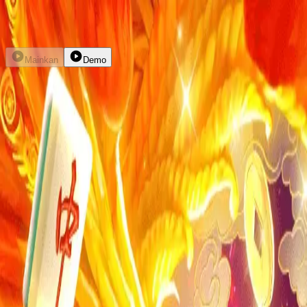
Daftar
Masuk
Mainkan
Demo
MAHJONG WAYS 3
fivegaming
kembali
MCDTOTO: Situs Judi Slot
Online Terbaik
Kemenangan Mudah
Didapat
Selamat datang di
MCDTOTO
, situs judi slot online
terbaik yang menawarkan pengalaman bermain yang
menyenangkan dengan kemenangan yang mudah
didapat. Kami hadir untuk memberikan Anda