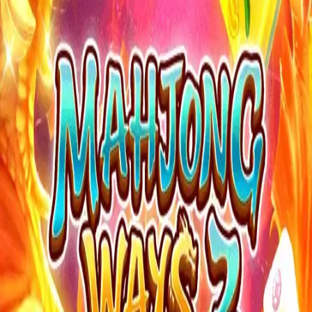
keamanan para pemain. Dengan antarmuka yang
user-friendly dan navigasi yang mudah, Anda dapat
menikmati
permainan slot
tanpa hambatan.
Keamanan data pribadi Anda adalah prioritas utama
kami di MCDTOTO, dan kami berkomitmen untuk
menjaga privasi Anda dengan sistem yang aman dan
terpercaya. Selain itu, tim dukungan pelanggan kami
selalu siap membantu Anda kapan saja jika Anda
membutuhkan bantuan atau memiliki pertanyaan.
Untuk menambah keseruan, MCDTOTO selalu
memperbarui koleksi game slot kami dengan judul-
judul terbaru dan terpopuler dari berbagai
developer game ternama
. Dengan begitu, Anda tidak
akan pernah merasa bosan dan selalu memiliki opsi
menarik untuk dicoba. Dari slot klasik hingga slot
video modern dengan grafik memukau, semua
tersedia di satu platform yang mudah diakses.
Jadi, tunggu apa lagi? Bergabunglah dengan