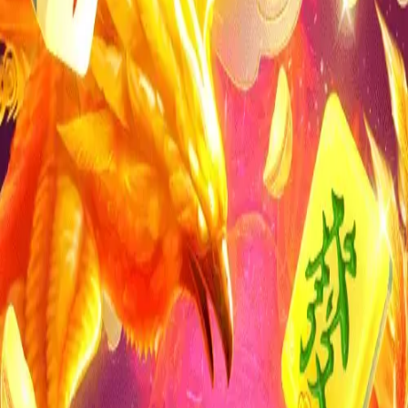
berbagai pilihan permainan slot yang menarik, seru,
dan tentunya menguntungkan. Dengan sistem
permainan yang adil dan transparan, MCDTOTO
menjadi tempat yang tepat bagi Anda yang mencari
hiburan dan peluang besar untuk memenangkan
hadiah fantastis.
Di MCDTOTO, kami memahami bahwa kemenangan
adalah hal yang paling dicari oleh para pemain judi
slot. Itulah mengapa kami memastikan bahwa setiap
permainan yang kami tawarkan memiliki peluang
menang yang lebih besar. Dengan berbagai pilihan
game slot dari provider ternama, Anda akan
merasakan sensasi bermain yang menyenangkan dan
pastinya mudah meraih kemenangan. Setiap
permainan dirancang dengan
RTP tinggi
dan fitur
bonus yang menguntungkan, memberikan Anda
lebih banyak kesempatan untuk menang.
Kami juga memperhatikan kenyamanan dan