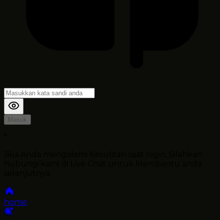
Masuk
*
Jika Anda mengalami Kesulitan saat login, Silahkan
hubungi kami di Live Chat untuk Membantu anda
selanjutnya
home