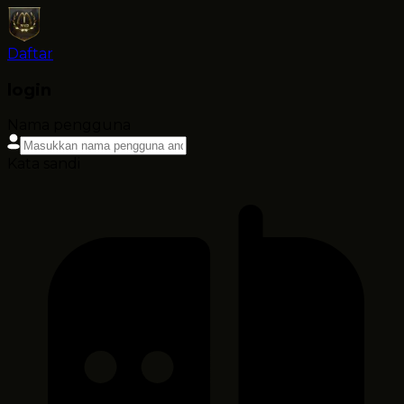
Daftar
login
Nama pengguna
Kata sandi