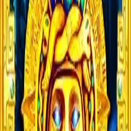
berbagai pilihan permainan slot yang menarik, seru,
dan tentunya menguntungkan. Dengan sistem
permainan yang adil dan transparan, MCDTOTO
menjadi tempat yang tepat bagi Anda yang mencari
hiburan dan peluang besar untuk memenangkan
hadiah fantastis.
Di MCDTOTO, kami memahami bahwa kemenangan
adalah hal yang paling dicari oleh para pemain judi
slot. Itulah mengapa kami memastikan bahwa setiap
permainan yang kami tawarkan memiliki peluang
menang yang lebih besar. Dengan berbagai pilihan
game slot dari provider ternama, Anda akan
merasakan sensasi bermain yang menyenangkan dan
pastinya mudah meraih kemenangan. Setiap
permainan dirancang dengan
RTP tinggi
dan fitur
bonus yang menguntungkan, memberikan Anda
lebih banyak kesempatan untuk menang.
Kami juga memperhatikan kenyamanan dan