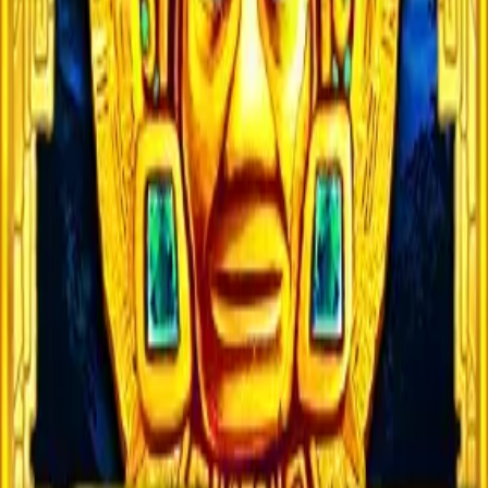
keamanan para pemain. Dengan antarmuka yang
user-friendly dan navigasi yang mudah, Anda dapat
menikmati
permainan slot
tanpa hambatan.
Keamanan data pribadi Anda adalah prioritas utama
kami di MCDTOTO, dan kami berkomitmen untuk
menjaga privasi Anda dengan sistem yang aman dan
terpercaya. Selain itu, tim dukungan pelanggan kami
selalu siap membantu Anda kapan saja jika Anda
membutuhkan bantuan atau memiliki pertanyaan.
Untuk menambah keseruan, MCDTOTO selalu
memperbarui koleksi game slot kami dengan judul-
judul terbaru dan terpopuler dari berbagai
developer game ternama
. Dengan begitu, Anda tidak
akan pernah merasa bosan dan selalu memiliki opsi
menarik untuk dicoba. Dari slot klasik hingga slot
video modern dengan grafik memukau, semua
tersedia di satu platform yang mudah diakses.
Jadi, tunggu apa lagi? Bergabunglah dengan