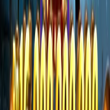
hadiah fantastis.
Di MCDTOTO, kami memahami bahwa kemenangan
adalah hal yang paling dicari oleh para pemain judi
slot. Itulah mengapa kami memastikan bahwa setiap
permainan yang kami tawarkan memiliki peluang
menang yang lebih besar. Dengan berbagai pilihan
game slot dari provider ternama, Anda akan
merasakan sensasi bermain yang menyenangkan dan
pastinya mudah meraih kemenangan. Setiap
permainan dirancang dengan
RTP tinggi
dan fitur
bonus yang menguntungkan, memberikan Anda
lebih banyak kesempatan untuk menang.
Kami juga memperhatikan kenyamanan dan
keamanan para pemain. Dengan antarmuka yang
user-friendly dan navigasi yang mudah, Anda dapat
menikmati
permainan slot
tanpa hambatan.
Keamanan data pribadi Anda adalah prioritas utama
kami di MCDTOTO, dan kami berkomitmen untuk