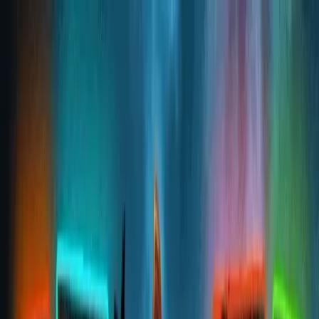
Daftar
Masuk
kembali
Info
EVOLUTION
- Syarat dan Ketentuan :
KLIK DISINI
metode pembayaran
online
online