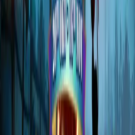
© 2025 Copyright
MCDTOTO
. All rights reserved.
MCDTOTO: Situs Judi Slot
Online Terbaik
Kemenangan Mudah
Didapat
Selamat datang di
MCDTOTO
, situs judi slot online
terbaik yang menawarkan pengalaman bermain yang
menyenangkan dengan kemenangan yang mudah
didapat. Kami hadir untuk memberikan Anda
berbagai pilihan permainan slot yang menarik, seru,
dan tentunya menguntungkan. Dengan sistem
permainan yang adil dan transparan, MCDTOTO
menjadi tempat yang tepat bagi Anda yang mencari
hiburan dan peluang besar untuk memenangkan