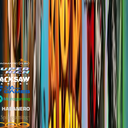
online
online
online