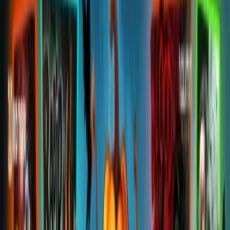
online
online
online
online
online