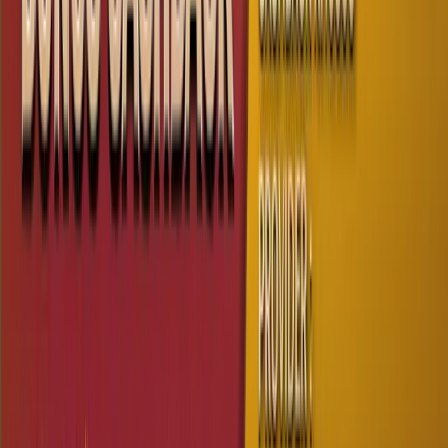
Apabila pada periode pembagian cashback Anda
tidak menerima bonus, artinya jumlah
kekalahan
belum mencapai minimal
Rp200.000
. Perhitungan cashback dihitung
dari
jumlah taruhan yang dimainkan, bukan
dari nominal deposit
.
SALAM MANGEMENT
LXGROUP~
metode pembayaran
online