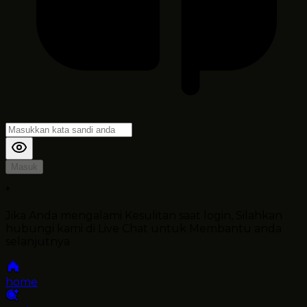
Masuk
*
Jika Anda mengalami Kesulitan saat login, Silahkan
hubungi kami di Live Chat untuk Membantu anda
selanjutnya
home