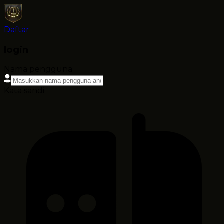
Daftar
login
Nama pengguna
Kata sandi