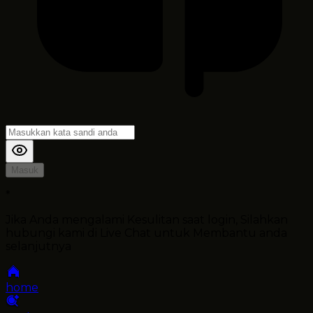
Masuk
*
Jika Anda mengalami Kesulitan saat login, Silahkan
hubungi kami di Live Chat untuk Membantu anda
selanjutnya
home