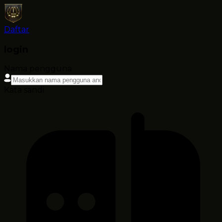
Daftar
login
Nama pengguna
Kata sandi