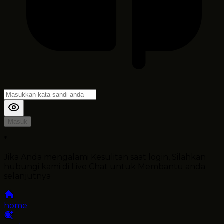
Masuk
*
Jika Anda mengalami Kesulitan saat login, Silahkan
hubungi kami di Live Chat untuk Membantu anda
selanjutnya
home