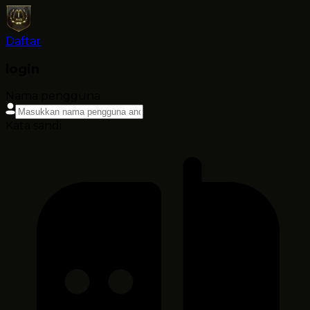
Daftar
login
Nama pengguna
Kata sandi