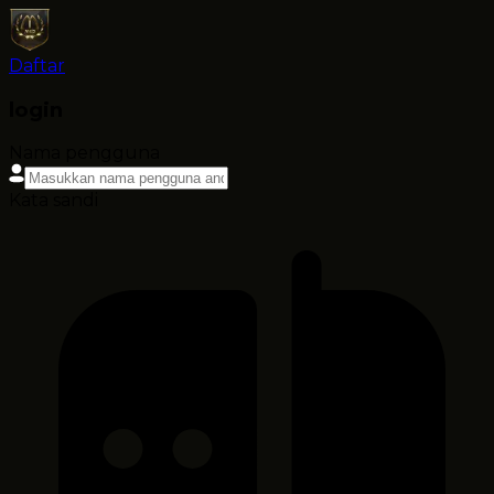
Daftar
login
Nama pengguna
Kata sandi