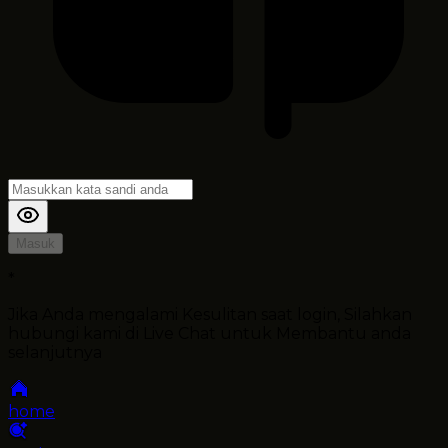
Masuk
*
Jika Anda mengalami Kesulitan saat login, Silahkan
hubungi kami di Live Chat untuk Membantu anda
selanjutnya
home