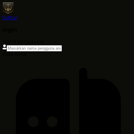
Daftar
login
Nama pengguna
Kata sandi