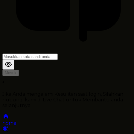
Masuk
*
Jika Anda mengalami Kesulitan saat login, Silahkan
hubungi kami di Live Chat untuk Membantu anda
selanjutnya
home