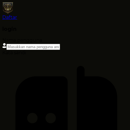
Daftar
login
Nama pengguna
Kata sandi