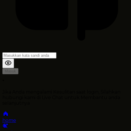
Masuk
*
Jika Anda mengalami Kesulitan saat login, Silahkan
hubungi kami di Live Chat untuk Membantu anda
selanjutnya
home