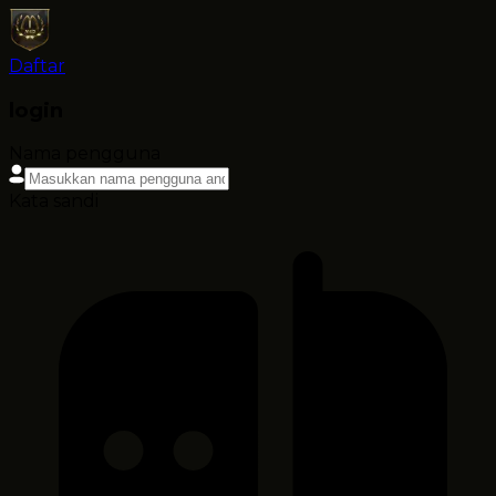
Daftar
login
Nama pengguna
Kata sandi