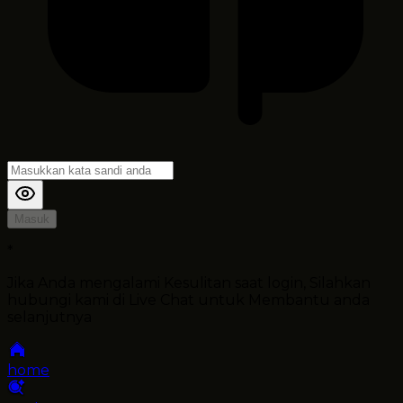
Masuk
*
Jika Anda mengalami Kesulitan saat login, Silahkan
hubungi kami di Live Chat untuk Membantu anda
selanjutnya
home