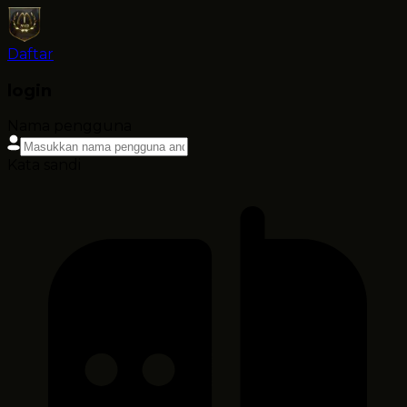
Daftar
login
Nama pengguna
Kata sandi