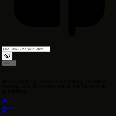
Masuk
*
Jika Anda mengalami Kesulitan saat login, Silahkan
hubungi kami di Live Chat untuk Membantu anda
selanjutnya
home