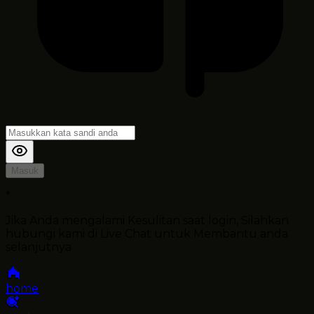
Masuk
*
Jika Anda mengalami Kesulitan saat login, Silahkan
hubungi kami di Live Chat untuk Membantu anda
selanjutnya
home