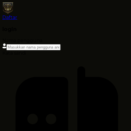
Daftar
login
Nama pengguna
Kata sandi