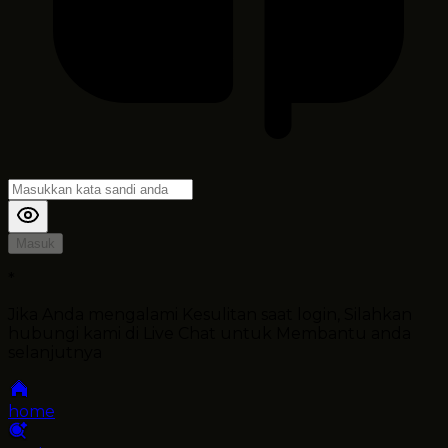
Masuk
*
Jika Anda mengalami Kesulitan saat login, Silahkan
hubungi kami di Live Chat untuk Membantu anda
selanjutnya
home