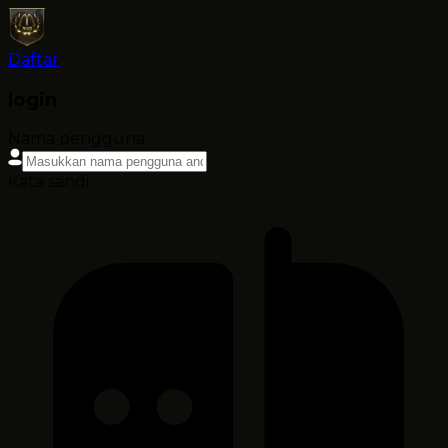
Daftar
login
Nama pengguna
Kata sandi