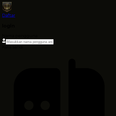
Daftar
login
Nama pengguna
Kata sandi