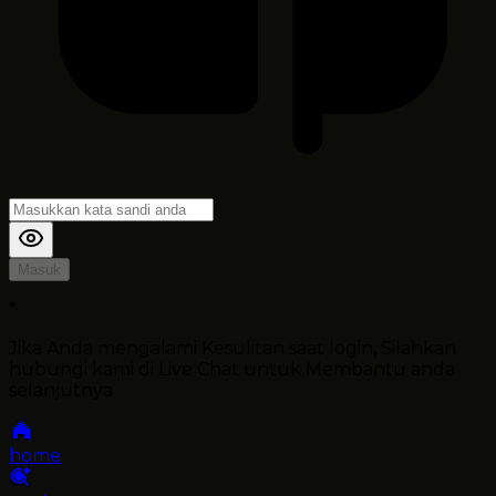
Masuk
*
Jika Anda mengalami Kesulitan saat login, Silahkan
hubungi kami di Live Chat untuk Membantu anda
selanjutnya
home