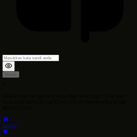
Masuk
*
Jika Anda mengalami Kesulitan saat login, Silahkan
hubungi kami di Live Chat untuk Membantu anda
selanjutnya
home