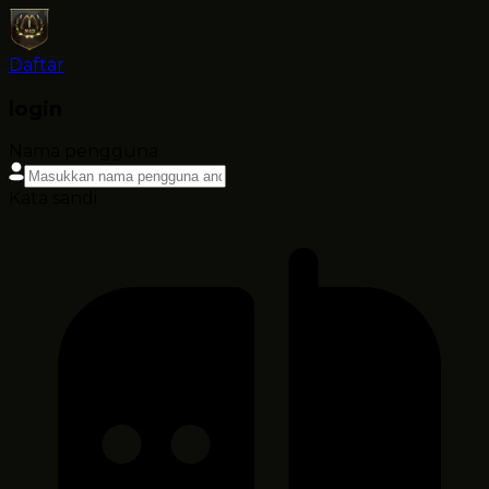
Daftar
login
Nama pengguna
Kata sandi