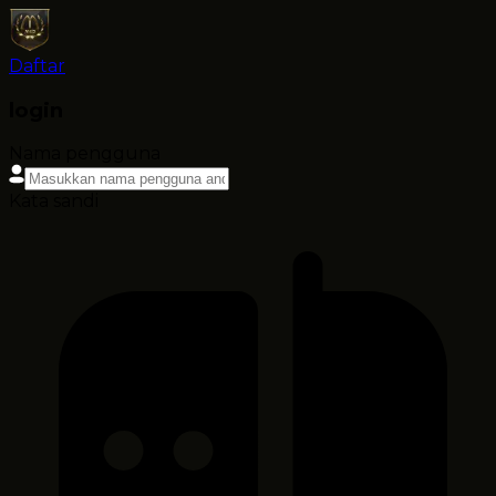
Daftar
login
Nama pengguna
Kata sandi