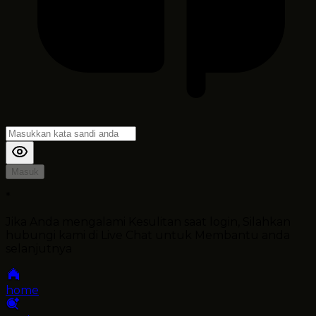
Masuk
*
Jika Anda mengalami Kesulitan saat login, Silahkan
hubungi kami di Live Chat untuk Membantu anda
selanjutnya
home