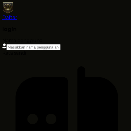
Daftar
login
Nama pengguna
Kata sandi