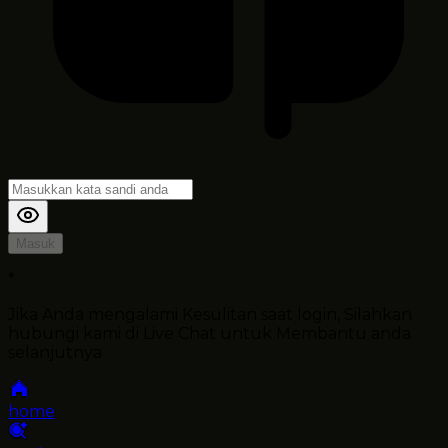
Masuk
*
Jika Anda mengalami Kesulitan saat login, Silahkan
hubungi kami di Live Chat untuk Membantu anda
selanjutnya
home